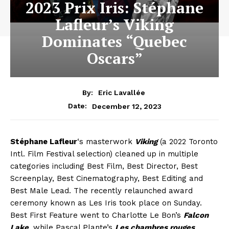
2023 Prix Iris: Stéphane
Lafleur’s Viking
Dominates “Quebec
Oscars”
By:
Eric Lavallée
December 12, 2023
Date:
Stéphane Lafleur
‘s masterwork
Viking
(a 2022 Toronto
Intl. Film Festival selection) cleaned up in multiple
categories including Best Film, Best Director, Best
Screenplay, Best Cinematography, Best Editing and
Best Male Lead. The recently relaunched award
ceremony known as Les Iris took place on Sunday.
Best First Feature went to Charlotte Le Bon’s
Falcon
Lake
, while Pascal Plante’s
Les chambres rouges